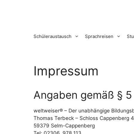
Zum
Inhalt
springen
Schüleraustausch
Sprachreisen
St
Impressum
Angaben gemäß § 5
weltweiser® – Der unabhängige Bildungs
Thomas Terbeck – Schloss Cappenberg 4
59379 Selm-Cappenberg
Tel: 02306. 978 113