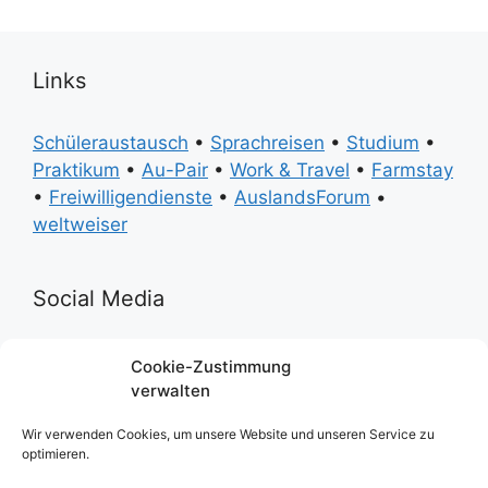
Links
Schüleraustausch
•
Sprachreisen
•
Studium
•
Praktikum
•
Au-Pair
•
Work & Travel
•
Farmstay
•
Freiwilligendienste
•
AuslandsForum
•
weltweiser
Social Media
Facebook
Instagram
Twitter
Youtube
Pinterest
Cookie-Zustimmung
verwalten
Ratgeber
Wir verwenden Cookies, um unsere Website und unseren Service zu
optimieren.