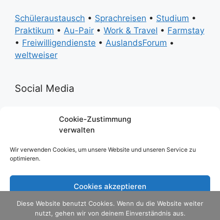
Schüleraustausch
•
Sprachreisen
•
Studium
•
Praktikum
•
Au-Pair
•
Work & Travel
•
Farmstay
•
Freiwilligendienste
•
AuslandsForum
•
weltweiser
Social Media
Facebook
Instagram
Twitter
Youtube
Pinterest
Cookie-Zustimmung
verwalten
Ratgeber
Wir verwenden Cookies, um unsere Website und unseren Service zu
optimieren.
Du willst alle Infos übersichtlich und auf einen
Cookies akzeptieren
Blick? Dann bestell dir die
weltweiser-Ratgeber
versandkostenfrei direkt zu dir nach Hause.
Diese Website benutzt Cookies. Wenn du die Website weiter
Ablehnen
nutzt, gehen wir von deinem Einverständnis aus.