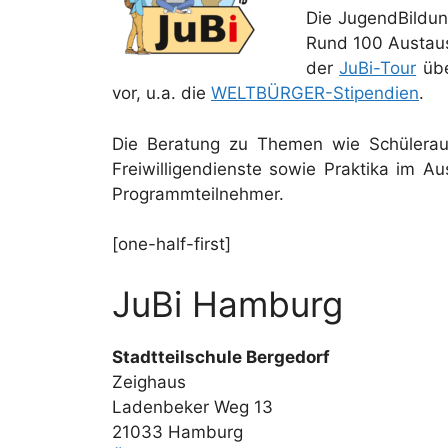
Die JugendBildun
Rund 100 Austaus
der
JuBi-Tour
übe
vor, u.a. die
WELTBÜRGER-Stipendien
.
Die Beratung zu Themen wie Schüleraust
Freiwilligendienste sowie Praktika im A
Programmteilnehmer.
[one-half-first]
JuBi Hamburg
Stadtteilschule Bergedorf
Zeighaus
Ladenbeker Weg 13
21033 Hamburg