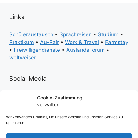
Links
Schüleraustausch
•
Sprachreisen
•
Studium
•
Praktikum
•
Au-Pair
•
Work & Travel
•
Farmstay
•
Freiwilligendienste
•
AuslandsForum
•
weltweiser
Social Media
Facebook
Instagram
Twitter
Youtube
Pinterest
Cookie-Zustimmung
verwalten
Ratgeber
Wir verwenden Cookies, um unsere Website und unseren Service zu
optimieren.
Du willst alle Infos übersichtlich und auf einen