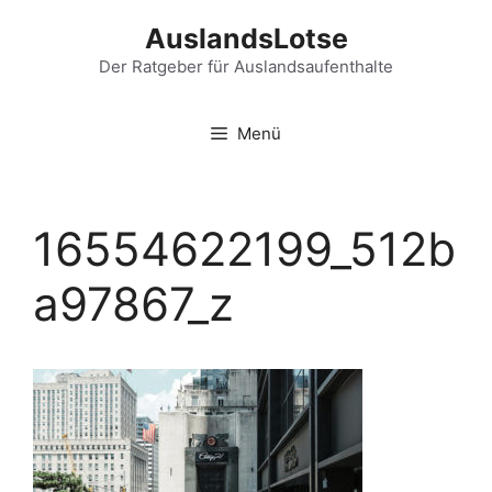
Zum
AuslandsLotse
Inhalt
springen
Der Ratgeber für Auslandsaufenthalte
Menü
16554622199_512b
a97867_z