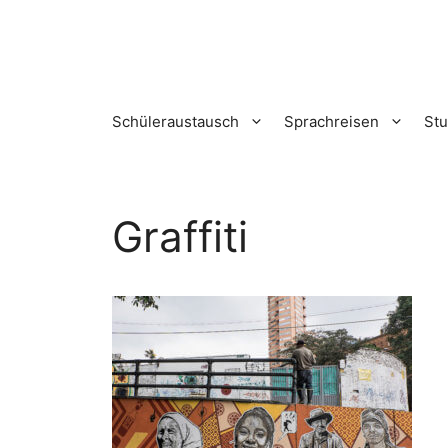
Zum
Inhalt
springen
Schüleraustausch
Sprachreisen
St
Graffiti