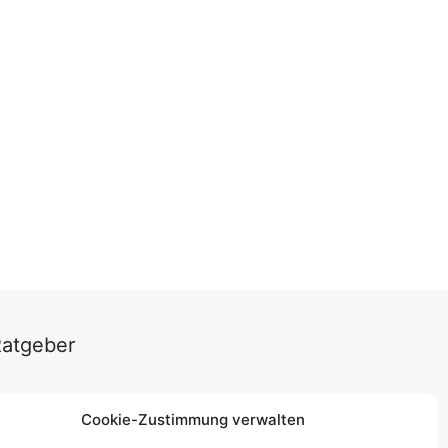
Ratgeber
u willst alle Infos übersichtlich und auf
Cookie-Zustimmung verwalten
inen Blick? Dann bestell dir die