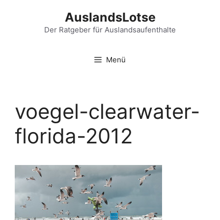
Zum
AuslandsLotse
Inhalt
springen
Der Ratgeber für Auslandsaufenthalte
Menü
voegel-clearwater-
florida-2012